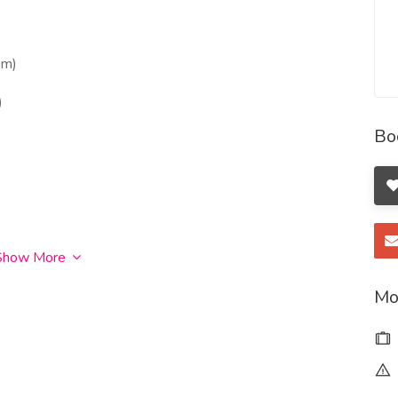
om)
)
Bo
Show More
Mo