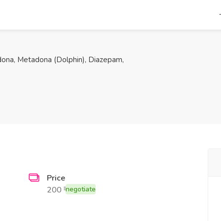
odona, Metadona (Dolphin), Diazepam,
Price
200 ₹
negotiate