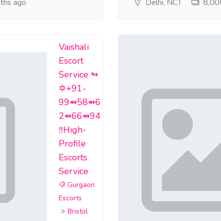
ths ago
Delhi, NCT
8,000
Vaishali
Escort
Service ↬
✡️+91-
99⇴58⇴6
2⇴66⇴94
‼️High-
Profile
Escorts
Service
Gurgaon
Escorts
Bristol