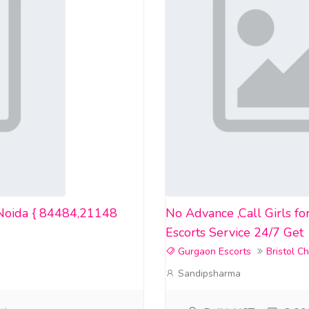
 Noida { 84484,21148
No Advance ,Call Girls f
Escorts Service 24/7 Get
Gurgaon Escorts
Bristol C
Sandipsharma