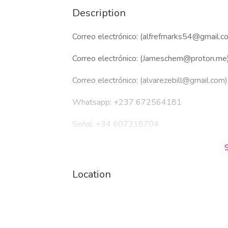
Description
Correo electrónico: (alfrefmarks54@gmail.c
Correo electrónico: (Jameschem@proton.me
Correo electrónico: (alvarezebill@gmail.com)
Whatsapp: +237 672564181
Señal: +34 607218704
Señal: +237 679774145
Telegrama: (@Jamesshop01)
Location
Telegrama: (@realjames1_99)
Telegrama:
https://t.me/Jamesshop01