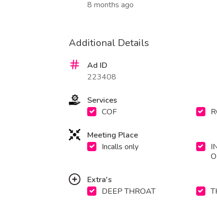
8 months ago
Additional Details
Ad ID
223408
Services
COF
R
Meeting Place
Incalls only
I
O
Extra's
DEEP THROAT
T