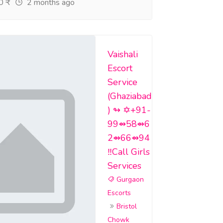
 ₹
2 months ago
Vaishali
Escort
Service
(Ghaziabad
) ↬ ✡️+91-
99⇴58⇴6
2⇴66⇴94
‼️Call Girls
Services
Gurgaon
Escorts
Bristol
Chowk