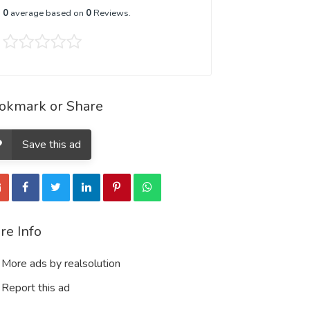
0
average based on
0
Reviews.
okmark or Share
Save this ad
re Info
More ads by realsolution
Report this ad