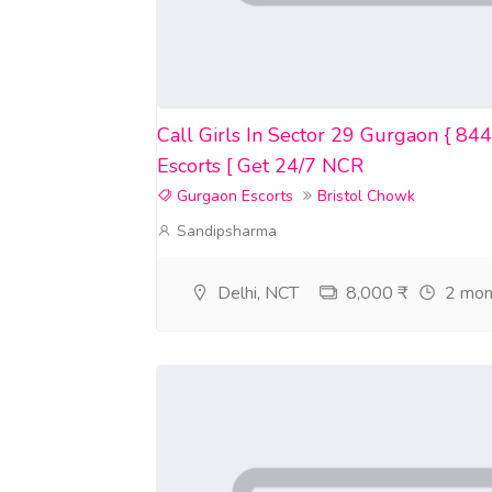
Signal: +34 607218704
Signal: +237 679774145
Telegram: (@Jamesshop01)
Call Girls In Sector 29 Gurgaon { 
Telegram: (@realjames1_99)
Escorts [ Get 24/7 NCR
Telegram:
https://t.me/Jamesshop01
Gurgaon Escorts
Bristol Chowk
Sandipsharma
Adderall a la venta,
Comprar Adderall en línea,
Delhi, NCT
8,000 ₹
2 mon
Adderall 10 mg,
morfina 15 mg,
morfina a la venta,
oxicodona a la venta,