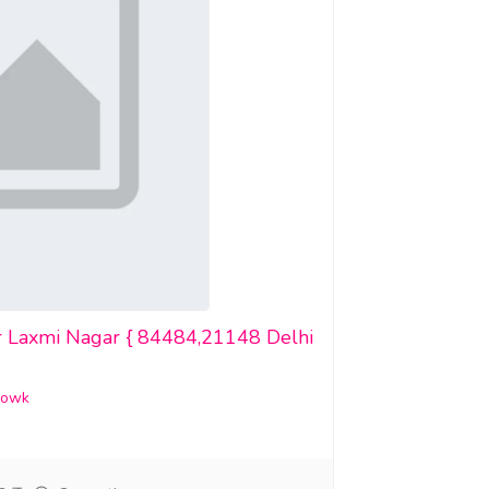
or Laxmi Nagar { 84484,21148 Delhi
howk