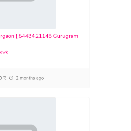
 Gurgaon { 84484,21148 Gurugram
howk
 ₹
2 months ago