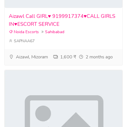
Aizawl Call GIRL♥️ 9199917374♥️CALL GIRLS
IN♥️ESCORT SERVICE
Noida Escorts
Sahibabad
SAPNAA67
Aizawl, Mizoram
1,600 ₹
2 months ago