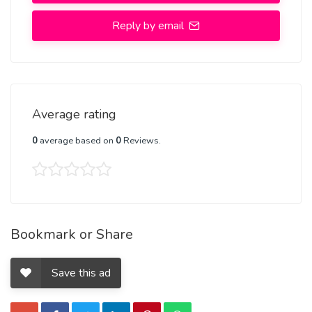
Comprar tarjeta clonada en Finlandia
Reply by email
Comprar tarjeta clonada en Australia
Comprar tarjeta clonada en el Reino Unido
Comprar tarjeta clonada en Noruega
Average rating
Comprar tarjeta clonada en España
0
average based on
0
Reviews.
Comprar tarjeta clonada en los Países Bajos
Comprar tarjetas clonadas en Bélgica
Comprar tarjeta clonada en Italia
Bookmark or Share
Comprar tarjeta clonada en Nueva York
Save this ad