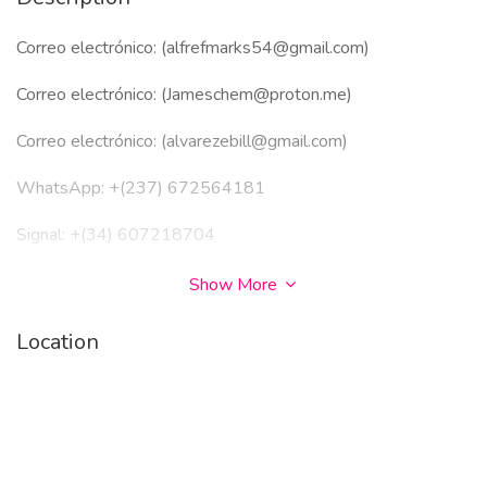
Correo electrónico: (alfrefmarks54@gmail.com)
Correo electrónico: (Jameschem@proton.me)
Correo electrónico: (alvarezebill@gmail.com)
WhatsApp: +(237) 672564181
Signal: +(34) 607218704
Signal: +237 679774145
Show More
Telegram: (@Jamesshop01)
Location
Telegram: (@realjames1_99)
Telegram:
https://t.me/Jamesshop01
COMPRA DE ARMAS, MARIHUANA, TARJETAS