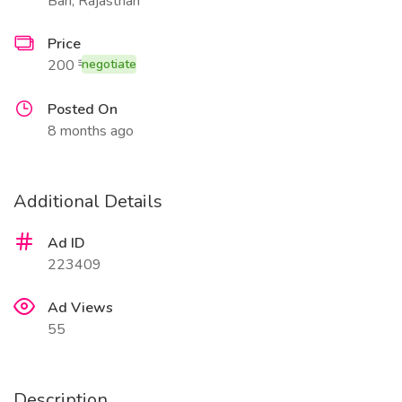
Bari, Rajasthan
Price
200 ₹
negotiate
Posted On
8 months ago
Additional Details
Ad ID
223409
Ad Views
55
Description