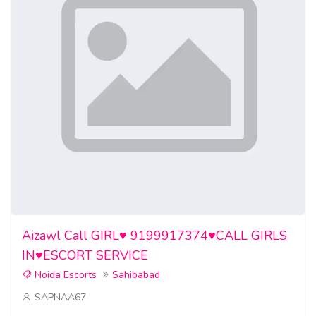
Aizawl Call GIRL♥️ 9199917374♥️CALL GIRLS
IN♥️ESCORT SERVICE
Noida Escorts
Sahibabad
SAPNAA67