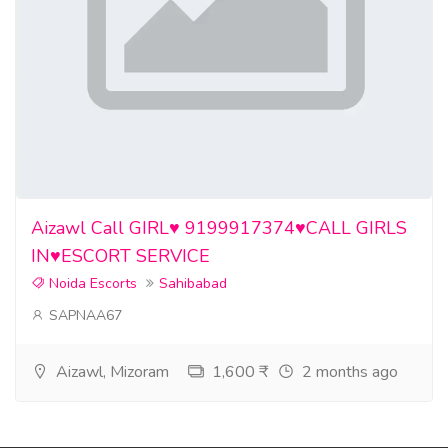
Aizawl Call GIRL♥️ 9199917374♥️CALL GIRLS
IN♥️ESCORT SERVICE
Noida Escorts
Sahibabad
SAPNAA67
Aizawl, Mizoram
1,600 ₹
2 months ago